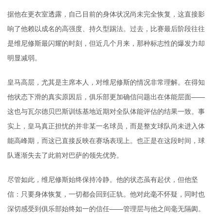
据他在更衣室透露，自己目前的身体状况尚未完全恢复，这直接影
响了他赖以成名的高强度、持久型踢法。过去，比赛最后阶段往往
是维尼修斯最闪耀的时刻，但近几个月来，那种标志性的爆发力却
明显减弱。
皇马高层，尤其是主席本人，对维尼修斯的情况非常理解。在得知
他状态下滑的真实原因后，俱乐部更加确信问题出在体能层面——
这也与瓦尔德贝巴斯训练基地近期对全队体能评估的结果一致。事
实上，皇马真正担忧的并非某一名球员，而是整支球队尚未进入体
能高峰期，而这已直接反映在赛场表现上。也正是在这段时间，球
队逐渐失去了此前对巴萨的领先优势。
尽管如此，维尼修斯始终保持冷静。他的状态虽有起伏，但他坚
信：只要身体恢复，一切都会回到正轨。他对此毫不怀疑，同时也
深切感受到俱乐部始终如一的信任——管理层与他之间毫无隔阂。