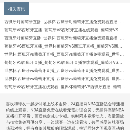
相关资讯
西班牙对葡萄牙直播_世界杯:西班牙对葡萄牙直播免费观看直播_世
界杯西班牙对葡萄牙直播在线观看高清无插件
葡萄牙VS西班牙直播_葡萄牙VS西班牙直播在线观看_葡萄牙VS西
班牙实时全场直播入口
西班牙对葡萄牙直播_世界杯:西班牙对葡萄牙直播免费观看直播_世
界杯西班牙对葡萄牙直播在线观看高清无插件
葡萄牙VS西班牙直播_世界杯葡萄牙VS西班牙直播_葡萄牙VS西班
牙在线高清直播
世界杯:西班牙vs葡萄牙直播_西班牙vs葡萄牙直播免费观看_世界杯
今日西班牙vs葡萄牙直播在线观看高清视频直播
葡萄牙VS西班牙直播_葡萄牙VS西班牙直播在线观看_葡萄牙VS西
班牙实时全场直播入口
世界杯:西班牙vs葡萄牙直播_西班牙vs葡萄牙直播免费观看_世界杯
今日西班牙vs葡萄牙直播在线观看高清视频直播
世界杯:西班牙vs葡萄牙直播_西班牙vs葡萄牙直播免费观看_世界杯
今日西班牙vs葡萄牙直播在线观看高清视频直播
葡萄牙VS西班牙直播在线观看_世界杯葡萄牙VS西班牙直播_葡萄牙
VS西班牙比赛观看直达入口
喜欢和球友一起探讨场上战术走势，24直播网NBA直播适合球迷相
约线上观赛。NBA直播免费在线看无需办理会员，无插件高清NBA
直播打开即看，画质稳定减少卡顿。实时同步赛场动态，海量回放
与扣篮集锦可供分享，一边观赛一边交流看法，共同感受篮球赛场
热烈对抗，拥有身临其境般的现场观感，拉近同好之间观赛互动的