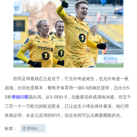
然而足球最残忍之处在于，它允许奇迹诞生，也允许奇迹一夜
崩塌。次回合里斯本，葡萄牙体育用一场5-0的疯狂逆转，总比分5-
3将
博德闪耀
踢出局。从3-0到0-5，北极童话碎成满地冰碴。但五千
三百一十一万欧元的欧冠奖金，已让这支小球会身价暴涨。他们用
奔跑证明：在金元足球的时代，信念依然可以点燃最耀眼的光。
标签：
世界杯48
队每支球队