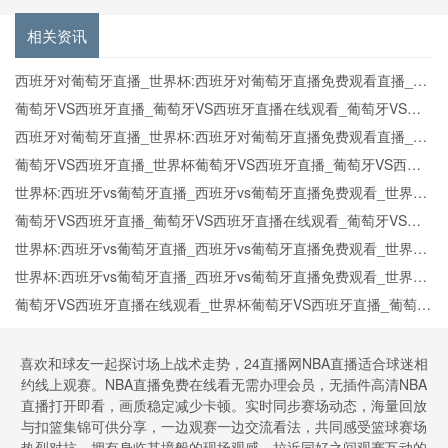
小组赛目标
不同
相关资讯
西班牙对葡萄牙直播_世界杯:西班牙对葡萄牙直播免费观看直播_世
界杯西班牙对葡萄牙直播在线观看高清无插件
葡萄牙VS西班牙直播_葡萄牙VS西班牙直播在线观看_葡萄牙VS西
班牙实时全场直播入口
西班牙对葡萄牙直播_世界杯:西班牙对葡萄牙直播免费观看直播_世
界杯西班牙对葡萄牙直播在线观看高清无插件
葡萄牙VS西班牙直播_世界杯葡萄牙VS西班牙直播_葡萄牙VS西班
牙在线高清直播
世界杯:西班牙vs葡萄牙直播_西班牙vs葡萄牙直播免费观看_世界杯
今日西班牙vs葡萄牙直播在线观看高清视频直播
葡萄牙VS西班牙直播_葡萄牙VS西班牙直播在线观看_葡萄牙VS西
班牙实时全场直播入口
世界杯:西班牙vs葡萄牙直播_西班牙vs葡萄牙直播免费观看_世界杯
今日西班牙vs葡萄牙直播在线观看高清视频直播
世界杯:西班牙vs葡萄牙直播_西班牙vs葡萄牙直播免费观看_世界杯
今日西班牙vs葡萄牙直播在线观看高清视频直播
葡萄牙VS西班牙直播在线观看_世界杯葡萄牙VS西班牙直播_葡萄牙
VS西班牙比赛观看直达入口
喜欢和球友一起探讨场上战术走势，24直播网NBA直播适合球迷相
约线上观赛。NBA直播免费在线看无需办理会员，无插件高清NBA
直播打开即看，画质稳定减少卡顿。实时同步赛场动态，海量回放
与扣篮集锦可供分享，一边观赛一边交流看法，共同感受篮球赛场
热烈对抗，拥有身临其境般的现场观感，拉近同好之间观赛互动的