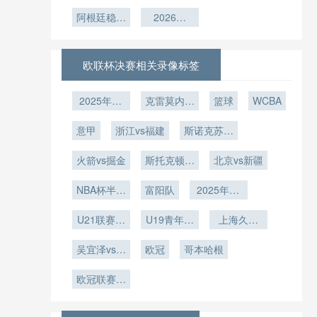
/> **美加墨
杯年龄图
度解析
阵
人寿球场校
博弈
不舍
世界杯球场
谱：西班牙
阿根廷稳坐
2026决
准基准点的
科技：
H组头把交
青春风暴
赛：加时绝
技术解析
SoFi
椅
杀
Stadium可
欧联杯决赛相关录像标签
开合穹顶在
七月酷暑中
2025年12
克雷莫内塞
篮球
WCBA
的环境调控
月27日
vs那不勒斯
机制研究**
意甲
浙江vs福建
斯诺克苏格
兰公开赛第
火箭vs掘金
斯托克顿国
2轮
北京vs新疆
王vs撕裂之
NBA杯半决
富阳队
城混音
2025年12
赛
月5日
U21联赛决
U19青年篮
上海久事
赛第5轮
球联赛小组
U19vs福建
吴宜泽vs迈
欧冠
赛第7轮
哥本哈根
浔兴U19
克尔-霍尔
欧冠联赛阶
特
段第5轮