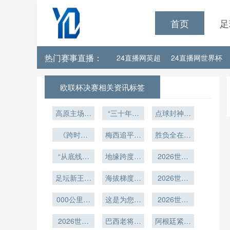
首页
足
热门赛事直播：
24直播网英超
24直播网世界杯
24直播网意甲
24直播网法甲
欧联杯决赛相关资讯标签
24直播网求神直播法甲
24直播
高原主场竞
“三十年首
点球封神：
训体系升
胜魔咒：世
2026世界
24直播网今日足球比赛直播
级：瓜达拉
《跨时博
界杯新军破
梅西追平传
杯淘汰赛的
胜负全在掌
哈拉阿克伦
弈：2026
冰的隐性法
奇！距克洛
宿命对决”
握
世界杯附加
“从底线到
球场应对
泽世界杯进
地缘跨度如
则”
2026世界
赛的时区适
2026世界
禁区：
球纪录仅差
何重构
杯48队新
杯的动态调
应与战术重
足坛新王降
AT&T体育
海拔梯度下
2026世界
3球
规解析：种
2026世界
场世界杯改
适策略
塑》
临
杯新军的热
的世界杯用
子队分档逻
杯小组赛末
造中的空间
000公里转
身赛选敌策
这是为您重
球气压校
辑与地理回
轮：已出线
2026世界
场成本全揭
重塑”
写的标题：
准：2026
略
避机制的规
球队的轮换
杯鹰眼系
2026世界
秘
赛事技术深
巴西老将压
<br /> <br
战术与风险
统：大都会
阿根廷紧追
则重塑