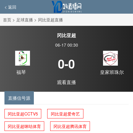
< 返回
首页
>
足球直播
>
冈比亚超直播
冈比亚超
06-17 00:30
0-0
福琴
皇家班珠尔
观看直播
直播信号源
冈比亚超CCTV5
冈比亚超爱奇艺
冈比亚超咪咕体育
冈比亚超腾讯体育