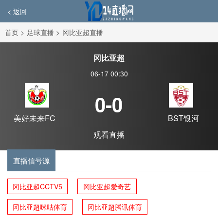
< 返回
首页
>
足球直播
>
冈比亚超直播
冈比亚超
06-17 00:30
0-0
美好未来FC
BST银河
观看直播
直播信号源
冈比亚超CCTV5
冈比亚超爱奇艺
冈比亚超咪咕体育
冈比亚超腾讯体育