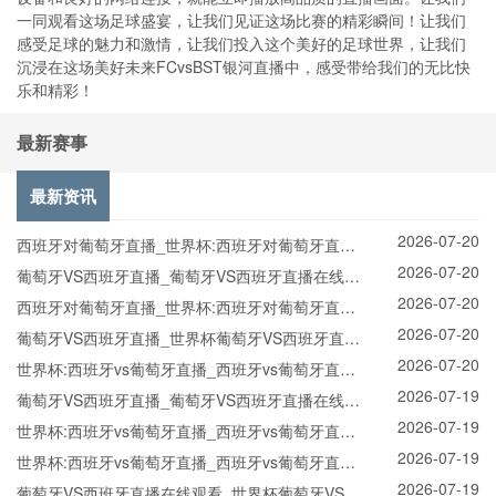
一同观看这场足球盛宴，让我们见证这场比赛的精彩瞬间！让我们
感受足球的魅力和激情，让我们投入这个美好的足球世界，让我们
沉浸在这场美好未来FCvsBST银河直播中，感受带给我们的无比快
乐和精彩！
最新赛事
最新资讯
2026-07-20
西班牙对葡萄牙直播_世界杯:西班牙对葡萄牙直播
2026-07-20
免费观看直播_世界杯西班牙对葡萄牙直播在线观
葡萄牙VS西班牙直播_葡萄牙VS西班牙直播在线观
2026-07-20
看高清无插件
看_葡萄牙VS西班牙实时全场直播入口
西班牙对葡萄牙直播_世界杯:西班牙对葡萄牙直播
2026-07-20
免费观看直播_世界杯西班牙对葡萄牙直播在线观
葡萄牙VS西班牙直播_世界杯葡萄牙VS西班牙直播
2026-07-20
看高清无插件
_葡萄牙VS西班牙在线高清直播
世界杯:西班牙vs葡萄牙直播_西班牙vs葡萄牙直播
2026-07-19
免费观看_世界杯今日西班牙vs葡萄牙直播在线观
葡萄牙VS西班牙直播_葡萄牙VS西班牙直播在线观
2026-07-19
看高清视频直播
看_葡萄牙VS西班牙实时全场直播入口
世界杯:西班牙vs葡萄牙直播_西班牙vs葡萄牙直播
2026-07-19
免费观看_世界杯今日西班牙vs葡萄牙直播在线观
世界杯:西班牙vs葡萄牙直播_西班牙vs葡萄牙直播
2026-07-19
看高清视频直播
免费观看_世界杯今日西班牙vs葡萄牙直播在线观
葡萄牙VS西班牙直播在线观看_世界杯葡萄牙VS西