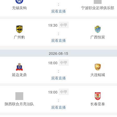
:
无锡吴钩
宁波职业足球俱乐部
观看直播
中甲
19:30
:
广州豹
广西恒宸
观看直播
2026-08-15
中甲
18:00
:
延边龙鼎
大连鲲城
观看直播
中甲
19:00
:
陕西联合月亮泊队
长春亚泰
观看直播