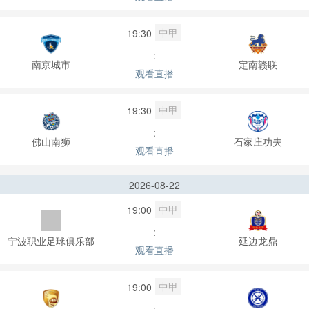
中甲
19:30
:
南京城市
定南赣联
观看直播
中甲
19:30
:
佛山南狮
石家庄功夫
观看直播
2026-08-22
中甲
19:00
:
宁波职业足球俱乐部
延边龙鼎
观看直播
中甲
19:00