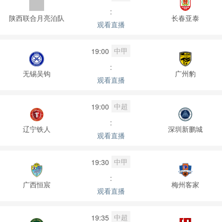
:
陕西联合月亮泊队
长春亚泰
观看直播
中甲
19:00
:
无锡吴钩
广州豹
观看直播
中超
19:00
:
辽宁铁人
深圳新鹏城
观看直播
中甲
19:30
:
广西恒宸
梅州客家
观看直播
中超
19:35