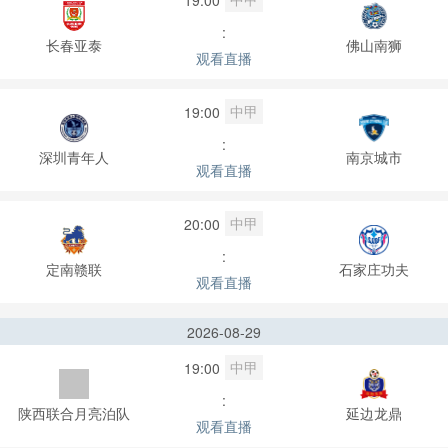
:
长春亚泰
佛山南狮
观看直播
中甲
19:00
:
深圳青年人
南京城市
观看直播
中甲
20:00
:
定南赣联
石家庄功夫
观看直播
2026-08-29
中甲
19:00
:
陕西联合月亮泊队
延边龙鼎
观看直播