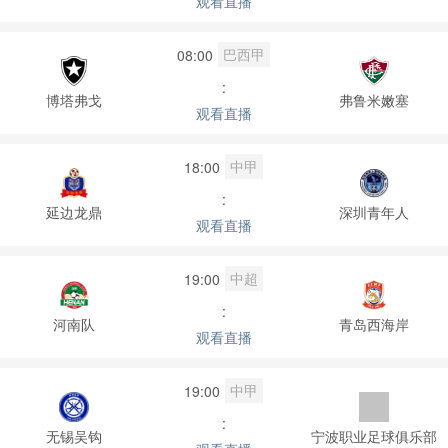
观看直播
巴西甲
08:00
:
博塔弗戈
弗鲁米嫩塞
观看直播
中甲
18:00
:
延边龙鼎
深圳青年人
观看直播
中超
19:00
:
河南队
青岛西海岸
观看直播
中甲
19:00
:
无锡吴钩
宁波职业足球俱乐部