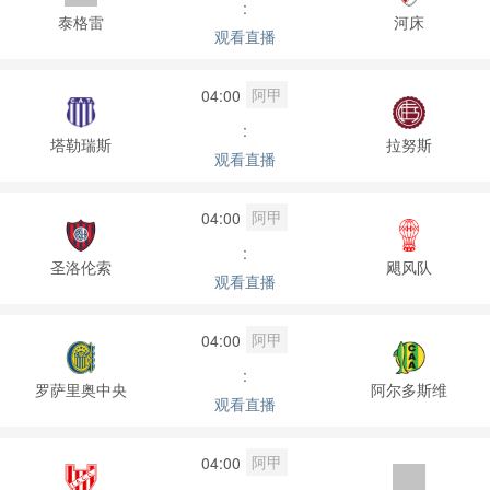
:
泰格雷
河床
观看直播
阿甲
04:00
:
塔勒瑞斯
拉努斯
观看直播
阿甲
04:00
:
圣洛伦索
飓风队
观看直播
阿甲
04:00
:
罗萨里奥中央
阿尔多斯维
观看直播
阿甲
04:00