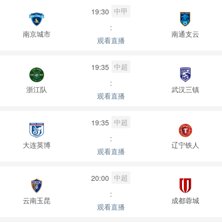
中甲
19:30
:
南京城市
南通支云
观看直播
中超
19:35
:
浙江队
武汉三镇
观看直播
中超
19:35
:
大连英博
辽宁铁人
观看直播
中超
20:00
:
云南玉昆
成都蓉城
观看直播