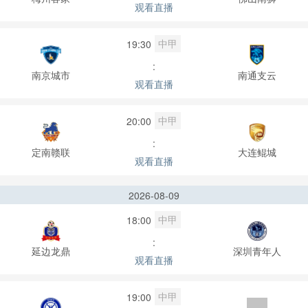
观看直播
中甲
19:30
:
南京城市
南通支云
观看直播
中甲
20:00
:
定南赣联
大连鲲城
观看直播
2026-08-09
中甲
18:00
:
延边龙鼎
深圳青年人
观看直播
中甲
19:00