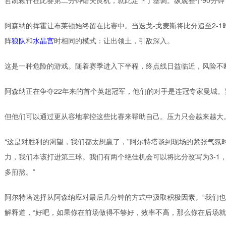
哲凯赖什在比赛第二分钟错失良机，就此定下了基调。纵观整个90分
阿森纳的挥霍让布莱顿始终留在比赛中。当迭戈-戈麦斯将比分追至2-
阵
狼队
和
水晶宫
时相同的模式：让出领土，引敌深入。
这是一种危险的游戏。随着赛季进入下半程，终点线日益临近，风险不
阿森纳正在争夺22年来的首个英超冠军，他们的对手是连冠专家曼城
但他们可以通过更从容地掌控这些比赛来帮助自己。压力只会越来越大
“这是对胜利的渴望，我们都太想赢了，”阿尔特塔谈到现场的紧张气氛
力，我们本该打进第三球。我们有两个绝佳机会可以将比分改写为3-1
多煎熬。”
阿尔特塔选择从阿森纳应对最后几分钟的方式中汲取积极因素。“我们也
解释道，“好吧，如果你在前场做得不够好，效率不高，那么你在后场就