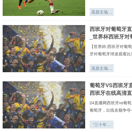
高原主场竞
训体系升
级：瓜达拉
西班牙对葡萄牙直
哈拉阿克伦
_世界杯西班牙对
球场应对
2026世界
【世界杯:西班牙对葡萄
杯的动态调
牙对葡萄牙球迷观看比
适策略
高原主场竞
训体系升
级：瓜达拉
葡萄牙VS西班牙
哈拉阿克伦
西班牙在线高清直
球场应对
2026世界
24直播网西班牙vs葡萄
杯的动态调
葡萄牙，出线名额争夺
适策略
“三十年首
胜魔咒：世