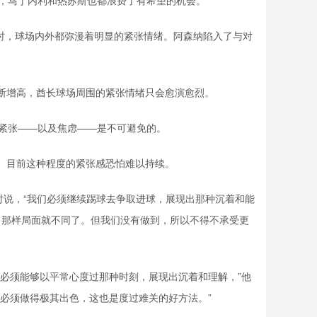
钟，马丁内利和热苏斯也都浪费了有希望的机会。
1时，球场内外都弥漫着明显的紧张情绪。阿森纳陷入了与对
断增高，酋长球场周围的紧张情绪只会愈演愈烈。
。紧张——以及焦虑——是不可避免的。
。目前这种程度的紧张感恐怕难以持续。
时说，“我们必须继续踢球去争取进球，展现出那种沉着和能
，那样局面就不同了。但我们没有做到，所以不得不承受更
必须能够以平常心度过那种时刻，展现出沉着和理解，”他
必须做得极其出色，这也是度过难关的好方法。”