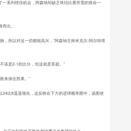
了一系列绝佳机会，阿森纳却缺乏终结比赛所需的致命一
身而出。
胁，所以对这一切都很高兴，”阿森纳主帅米克尔-
阿尔特塔
该是2-1的比分，但这就是英超。”
救来保住胜果。”
24比8遥遥领先，这反映在下方的进球概率图中，该图使