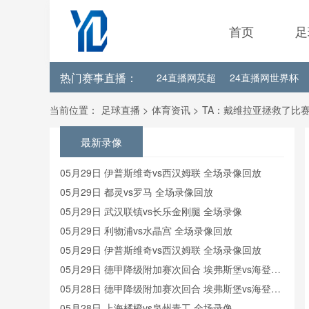
首页
足
热门赛事直播：
24直播网英超
24直播网世界杯
24直播网意甲
24直播网法甲
当前位置：
足球直播
>
体育资讯
>
TA：戴维拉亚拯救了比
24直播网求神直播法甲
24直播
最新录像
24直播网今日足球比赛直播
05月29日 伊普斯维奇vs西汉姆联 全场录像回放
05月29日 都灵vs罗马 全场录像回放
05月29日 武汉联镇vs长乐金刚腿 全场录像
05月29日 利物浦vs水晶宫 全场录像回放
05月29日 伊普斯维奇vs西汉姆联 全场录像回放
05月29日 德甲降级附加赛次回合 埃弗斯堡vs海登海
姆 全场录像
05月28日 德甲降级附加赛次回合 埃弗斯堡vs海登海
姆 全场录像回放
05月28日 上海橘橙vs泉州青工 全场录像