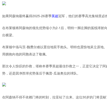
如果阿森纳最终赢得2025-26赛季
英超
冠军，他们的赛季高光集锦里必然
在布莱顿将阿森纳的领先优势缩小为2-1后，明特一脚左脚的弧线球射
出横梁。
布莱顿中场马茨-魏费尔难以置信地双手抱头。明特也震惊地呆立原地。
用拥抱向他的同胞表达了敬佩。
那次令人惊叹的扑救，堪称本赛季英超最佳扑救之一，正是它决定了阿
势，还是因净胜球劣势落后于佩普-瓜迪奥拉的球队。
在阿森纳不得不依赖门将的时刻，拉亚站了出来。这位30岁的门将贡