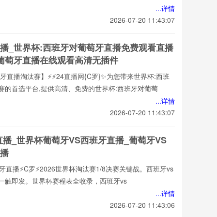
...详情
2026-07-20 11:43:07
播_世界杯:西班牙对葡萄牙直播免费观看直播
葡萄牙直播在线观看高清无插件
牙直播淘汰赛】⚡⚡24直播网{C罗}✨为您带来世界杯:西班
赛的首选平台,提供高清、免费的世界杯:西班牙对葡萄
...详情
2026-07-20 11:43:07
直播_世界杯葡萄牙VS西班牙直播_葡萄牙VS
播
牙直播⚡️C罗⚡️2026世界杯淘汰赛1/8决赛关键战。西班牙vs
一触即发。世界杯赛程表全收录，西班牙vs
...详情
2026-07-20 11:43:06