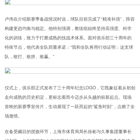
卢伟在介绍新赛季备战情况时说，球队目前完成了“精准补强”，阵容
构建更趋均衡与稳定。他特别强调，教练组始终坚持高强度、科学
化的训练，致力于打磨成熟的技战术体系。面对俱乐部三十周年的
特殊节点，他代表全队郑重承诺：“我和全队将用行动证明：这支球
队，敢打、敢拼、敢赢。”
仪式上，俱乐部正式发布了三十周年纪念LOGO，它既象征着从初创
走向成熟的历史积淀，更标志着而今迈步从头越的崭新起点。现场
首映的新赛季宣传片，生动展现了一跃而起的“鲨鱼时刻”，点燃了全
场激情。
在备受瞩目的授旗环节，上海市体育局局长徐彬与久事集团董事长