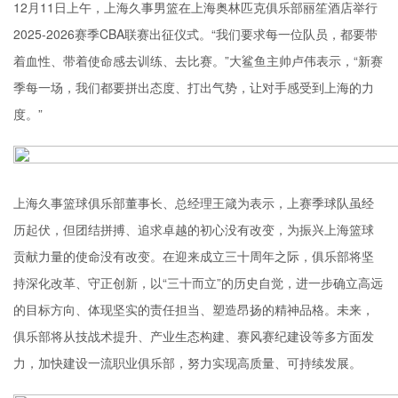
12月11日上午，上海久事男篮在上海奥林匹克俱乐部丽笙酒店举行
2025-2026赛季CBA联赛出征仪式。“我们要求每一位队员，都要带
着血性、带着使命感去训练、去比赛。”大鲨鱼主帅卢伟表示，“新赛
季每一场，我们都要拼出态度、打出气势，让对手感受到上海的力
度。”
上海久事篮球俱乐部董事长、总经理王箴为表示，上赛季球队虽经
历起伏，但团结拼搏、追求卓越的初心没有改变，为振兴上海篮球
贡献力量的使命没有改变。在迎来成立三十周年之际，俱乐部将坚
持深化改革、守正创新，以“三十而立”的历史自觉，进一步确立高远
的目标方向、体现坚实的责任担当、塑造昂扬的精神品格。未来，
俱乐部将从技战术提升、产业生态构建、赛风赛纪建设等多方面发
力，加快建设一流职业俱乐部，努力实现高质量、可持续发展。